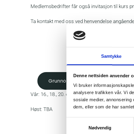
Medlemsbedrifter får også invitasjon til kurs pr
Ta kontakt med oss ved henvendelse angående
Samtykke
Denne nettsiden anvender c
Grunnopplæring i arbeidsmiljø
Vi bruker informasjonskapsler
analysere trafikken vår. Vi 
Vår: 16., 18., 20. og 24. mars
sosiale medier, annonsering 
dem, eller som de har samlet
Høst: TBA
Samtykkevalg
Nødvendig