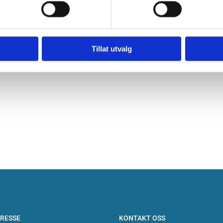
Risikovurdering
Ta kontakt med oss ved interesse
Tillat utvalg
RESSE
KONTAKT OSS