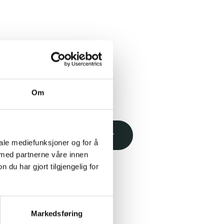
Om
Varme arbeider
iale mediefunksjoner og for å
 med partnerne våre innen
r: 9. april
u har gjort tilgjengelig for
øst: TBA
Markedsføring