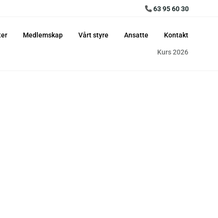
63 95 60 30

ter
Medlemskap
Vårt styre
Ansatte
Kontakt
Kurs 2026