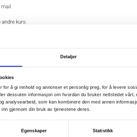
 mail.
 andre kurs.
Detaljer
ookies
HMS-kurs for ledere
 for å gi innhold og annonser et personlig preg, for å levere sos
deler dessuten informasjon om hvordan du bruker nettstedet vårt,
Vår: 6. mai
Vå
og analysearbeid, som kan kombinere den med annen informasjon d
 inn gjennom din bruk av tjenestene deres.
Høst: TBA
H
Egenskaper
Statistikk